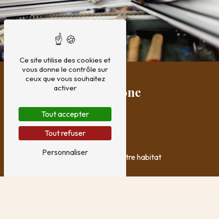
Ce site utilise des cookies et
vous donne le contrôle sur
ceux que vous souhaitez
activer
Nos atouts et notre zone
d’intervention
Tout accepter
UN ARTISAN DE PROXIMITÉ
Tout refuser
Artisan certifié RGE
Personnaliser
Travaux sur mesure adaptés à votre habitat
Devis gratuit et détaillé
Intervention rapide en Nièvre et Morvan
Nous nous déplaçons à Dommartin, Château-Chinon,
Corbigny, Moulins-Engilbert, Autun, Arleuf, Châtillon-en-